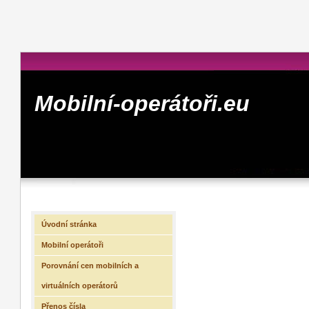
Mobilní-operátoři.eu
Úvodní stránka
Mobilní operátoři
Porovnání cen mobilních a
virtuálních operátorů
Přenos čísla