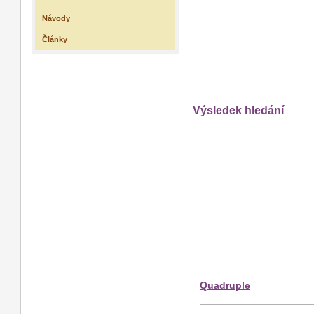
Návody
Články
Výsledek hledání
Quadruple