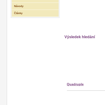
Návody
Články
Výsledek hledání
Quadruple