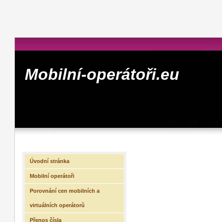
Mobilní-operátoři.eu
Úvodní stránka
Mobilní operátoři
Porovnání cen mobilních a
virtuálních operátorů
Přenos čísla