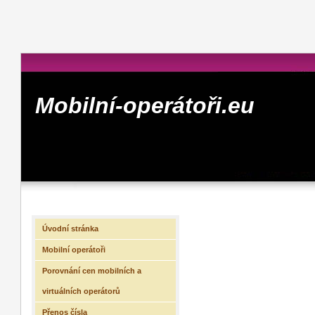
Mobilní-operátoři.eu
Úvodní stránka
Mobilní operátoři
Porovnání cen mobilních a
virtuálních operátorů
Přenos čísla