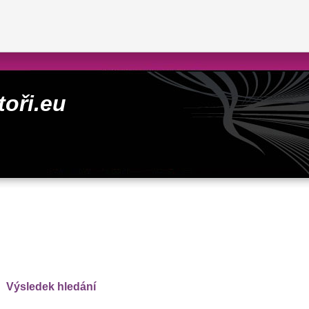
toři.eu
Výsledek hledání