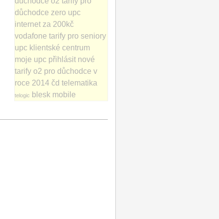
důchodce
o2 tarify pro
důchodce zero
upc
internet za 200kč
vodafone tarify pro seniory
upc klientské centrum
moje upc přihlásit
nové
tarify o2 pro důchodce v
roce 2014
čd telematika
blesk mobile
telogic