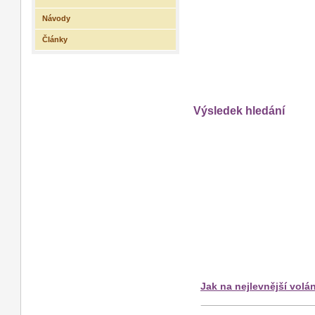
Návody
Články
Výsledek hledání
Jak na nejlevnější volán