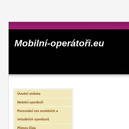
Mobilní-operátoři.eu
Úvodní stránka
Mobilní operátoři
Porovnání cen mobilních a
virtuálních operátorů
Přenos čísla