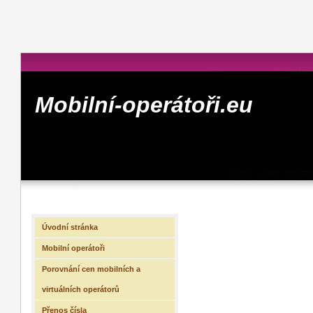
Mobilní-operátoři.eu
Úvodní stránka
Mobilní operátoři
Porovnání cen mobilních a
virtuálních operátorů
Přenos čísla