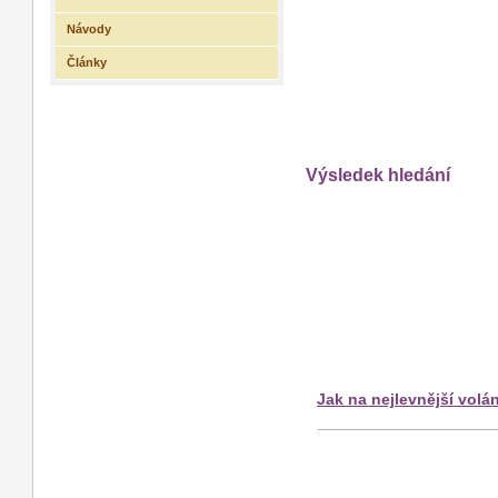
Návody
Články
Výsledek hledání
Jak na nejlevnější volán