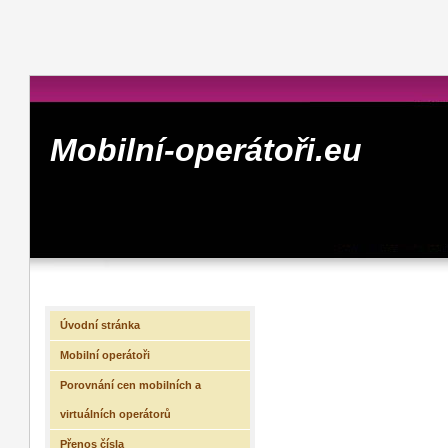
Mobilní-operátoři.eu
Úvodní stránka
Mobilní operátoři
Porovnání cen mobilních a
virtuálních operátorů
Přenos čísla