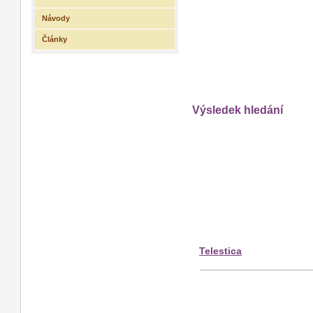
Návody
Články
Výsledek hledání
Telestica