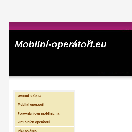
Mobilní-operátoři.eu
Úvodní stránka
Mobilní operátoři
Porovnání cen mobilních a
virtuálních operátorů
Přenos čísla