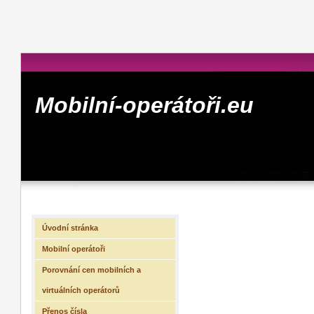
Mobilní-operátoři.eu
Úvodní stránka
Mobilní operátoři
Porovnání cen mobilních a
virtuálních operátorů
Přenos čísla