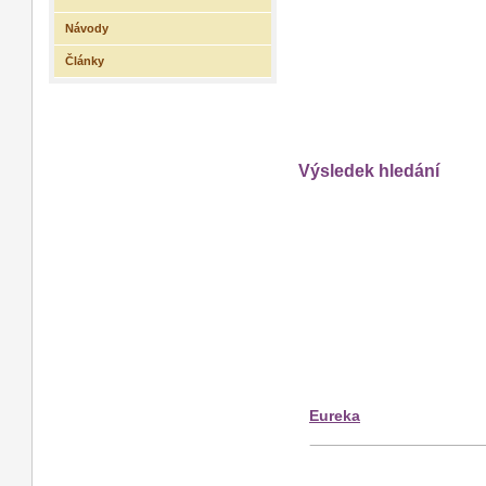
Návody
Články
Výsledek hledání
Eureka