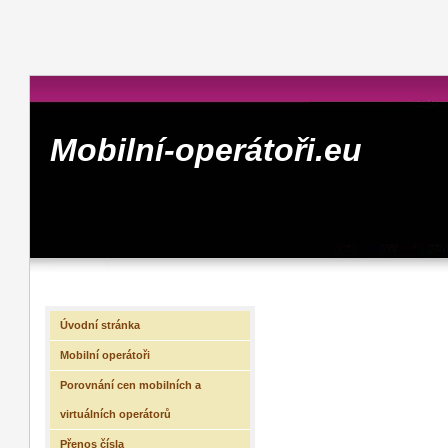
Mobilní-operátoři.eu
Úvodní stránka
Mobilní operátoři
Porovnání cen mobilních a
virtuálních operátorů
Přenos čísla