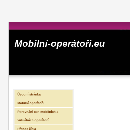
Mobilní-operátoři.eu
Úvodní stránka
Mobilní operátoři
Porovnání cen mobilních a
virtuálních operátorů
Přenos čísla