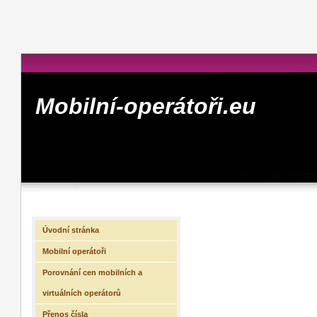
Mobilní-operátoři.eu
Úvodní stránka
Mobilní operátoři
Porovnání cen mobilních a
virtuálních operátorů
Přenos čísla