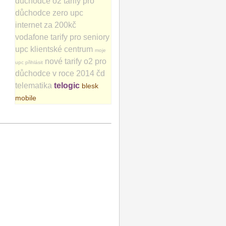
důchodce
o2 tarify pro
důchodce zero
upc
internet za 200kč
vodafone tarify pro seniory
upc klientské centrum
moje
nové tarify o2 pro
upc přihlásit
důchodce v roce 2014
čd
telematika
telogic
blesk
mobile