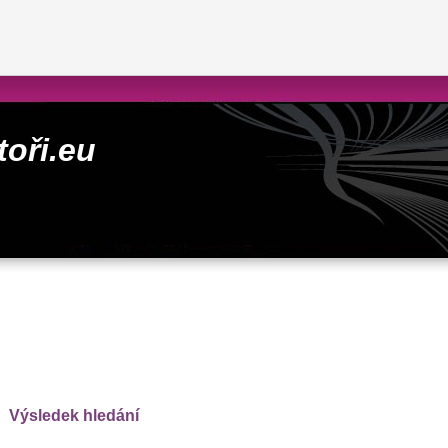
toři.eu
Výsledek hledání