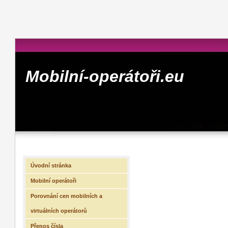
Mobilní-operátoři.eu
Úvodní stránka
Mobilní operátoři
Porovnání cen mobilních a
virtuálních operátorů
Přenos čísla