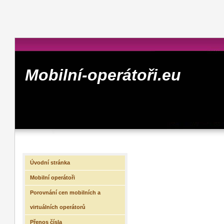
Mobilní-operátoři.eu
Úvodní stránka
Mobilní operátoři
Porovnání cen mobilních a
virtuálních operátorů
Přenos čísla