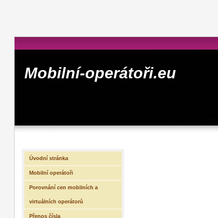
Mobilní-operátoři.eu
Úvodní stránka
Mobilní operátoři
Porovnání cen mobilních a
virtuálních operátorů
Přenos čísla