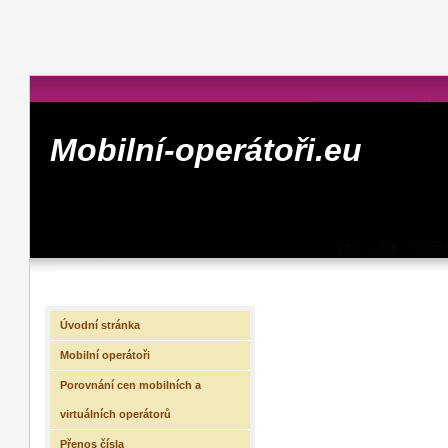
Mobilní-operátoři.eu
Úvodní stránka
Mobilní operátoři
Porovnání cen mobilních a
virtuálních operátorů
Přenos čísla