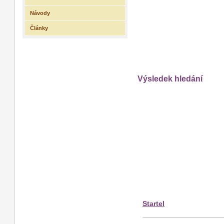
Návody
Články
Výsledek hledání
Startel