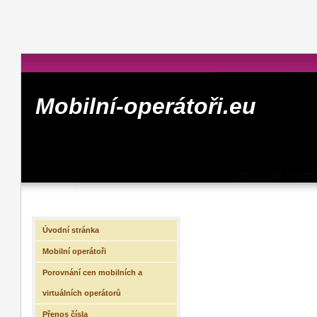
Mobilní-operátoři.eu
Úvodní stránka
Mobilní operátoři
Porovnání cen mobilních a
virtuálních operátorů
Přenos čísla