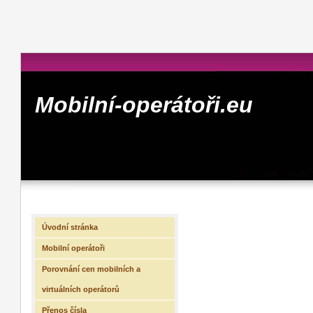
Mobilní-operátoři.eu
Úvodní stránka
Mobilní operátoři
Porovnání cen mobilních a
virtuálních operátorů
Přenos čísla