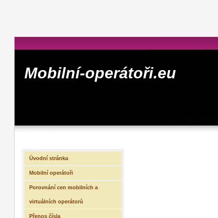
Mobilní-operátoři.eu
Úvodní stránka
Mobilní operátoři
Porovnání cen mobilních a
virtuálních operátorů
Přenos čísla