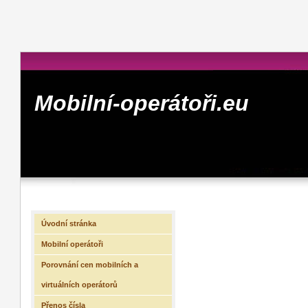
Mobilní-operátoři.eu
Úvodní stránka
Mobilní operátoři
Porovnání cen mobilních a
virtuálních operátorů
Přenos čísla