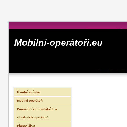
Mobilní-operátoři.eu
Úvodní stránka
Mobilní operátoři
Porovnání cen mobilních a
virtuálních operátorů
Přenos čísla