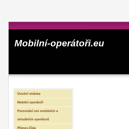
Mobilní-operátoři.eu
Úvodní stránka
Mobilní operátoři
Porovnání cen mobilních a
virtuálních operátorů
Přenos čísla