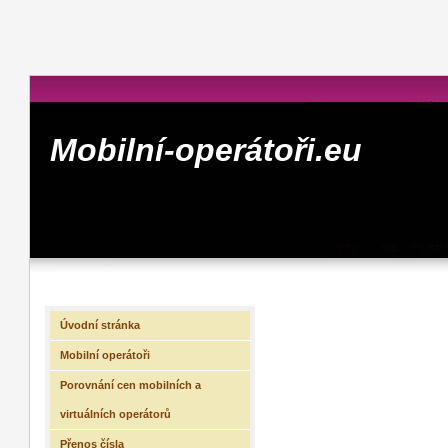
Mobilní-operátoři.eu
Úvodní stránka
Mobilní operátoři
Porovnání cen mobilních a
virtuálních operátorů
Přenos čísla