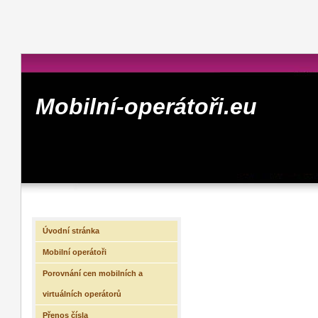
Mobilní-operátoři.eu
Úvodní stránka
Mobilní operátoři
Porovnání cen mobilních a
virtuálních operátorů
Přenos čísla