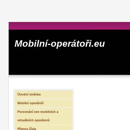
Mobilní-operátoři.eu
Úvodní stránka
Mobilní operátoři
Porovnání cen mobilních a
virtuálních operátorů
Přenos čísla