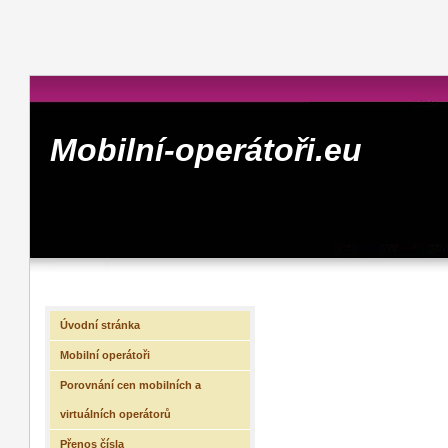
Mobilní-operátoři.eu
Úvodní stránka
Mobilní operátoři
Porovnání cen mobilních a
virtuálních operátorů
Přenos čísla