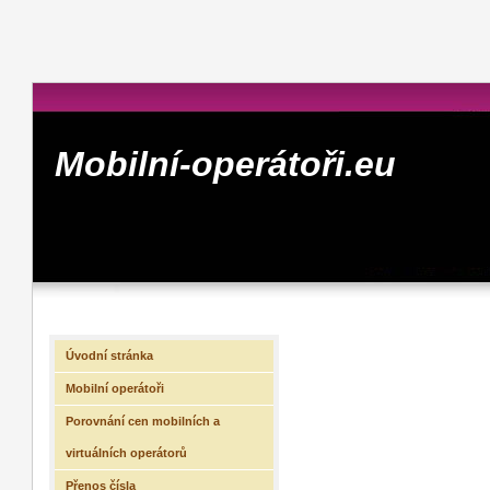
Mobilní-operátoři.eu
Úvodní stránka
Mobilní operátoři
Porovnání cen mobilních a
virtuálních operátorů
Přenos čísla