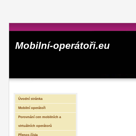
Mobilní-operátoři.eu
Úvodní stránka
Mobilní operátoři
Porovnání cen mobilních a
virtuálních operátorů
Přenos čísla