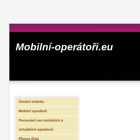
Mobilní-operátoři.eu
Úvodní stránka
Mobilní operátoři
Porovnání cen mobilních a
virtuálních operátorů
Přenos čísla