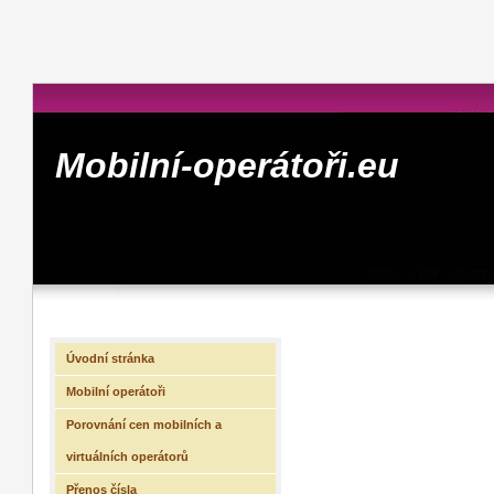
Mobilní-operátoři.eu
Úvodní stránka
Mobilní operátoři
Porovnání cen mobilních a
virtuálních operátorů
Přenos čísla