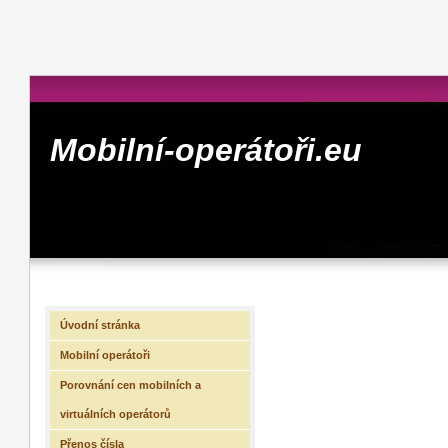
Mobilní-operátoři.eu
Úvodní stránka
Mobilní operátoři
Porovnání cen mobilních a
virtuálních operátorů
Přenos čísla