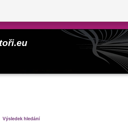
toři.eu
Výsledek hledání