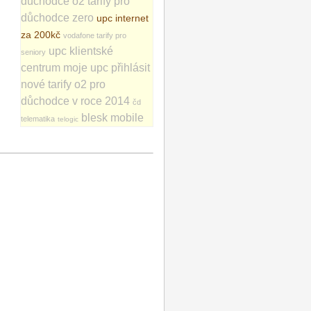
důchodce
o2 tarify pro
důchodce zero
upc internet
za 200kč
vodafone tarify pro
upc klientské
seniory
centrum
moje upc přihlásit
nové tarify o2 pro
důchodce v roce 2014
čd
blesk mobile
telematika
telogic