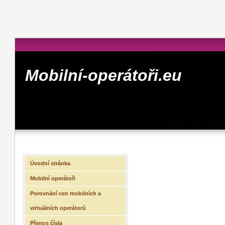
Mobilní-operátoři.eu
Úvodní stránka
Mobilní operátoři
Porovnání cen mobilních a
virtuálních operátorů
Přenos čísla