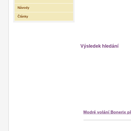
Návody
Články
Výsledek hledání
Modré volání Bonerix př