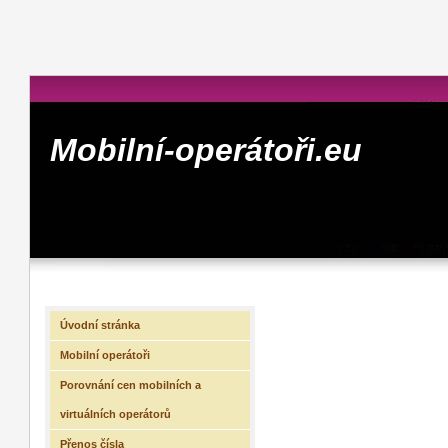
Mobilní-operátoři.eu
Úvodní stránka
Mobilní operátoři
Porovnání cen mobilních a
virtuálních operátorů
Přenos čísla