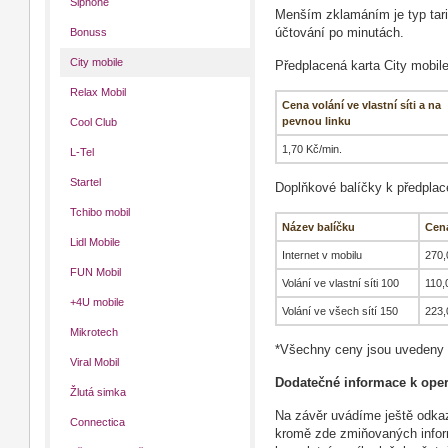
Siphone
Menším zklamáním je typ tari
Bonuss
účtování po minutách.
City mobile
Předplacená karta City mobile
Relax Mobil
Cena volání ve vlastní síti a na
pevnou linku
Cool Club
1,70 Kč/min.
L-Tel
Startel
Doplňkové balíčky k předplac
Tchibo mobil
Název balíčku
Cen
Lidl Mobile
Internet v mobilu
270,
FUN Mobil
Volání ve vlastní síti 100
110,
+4U mobile
Volání ve všech sítí 150
223,
Mikrotech
*Všechny ceny jsou uvedeny
Viral Mobil
Dodatečné informace k oper
Žlutá simka
Na závěr uvádíme ještě odk
Connectica
kromě zde zmiňovaných infor