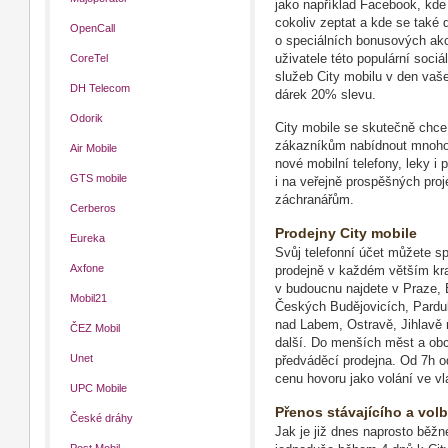
jako například Facebook, kde
cokoliv zeptat a kde se také 
OpenCall
o speciálních bonusových akc
CoreTel
uživatele této populární sociá
služeb City mobilu v den vaš
DH Telecom
dárek 20% slevu.
Odorik
City mobile se skutečně chce
zákazníkům nabídnout mnoho 
Air Mobile
nové mobilní telefony, leky i
GTS mobile
i na veřejně prospěšných proj
záchranářům.
Cerberos
Prodejny City mobile
Eureka
Svůj telefonní účet můžete s
Axfone
prodejně v každém větším kr
v budoucnu najdete v Praze, B
Mobil21
Českých Budějovicích, Pardub
nad Labem, Ostravě, Jihlavě 
ČEZ Mobil
další. Do menších měst a obc
Unet
předváděcí prodejna. Od 7h od 
cenu hovoru jako volání ve vla
UPC Mobile
Přenos stávajícího a vol
České dráhy
Jak je již dnes naprosto běžn