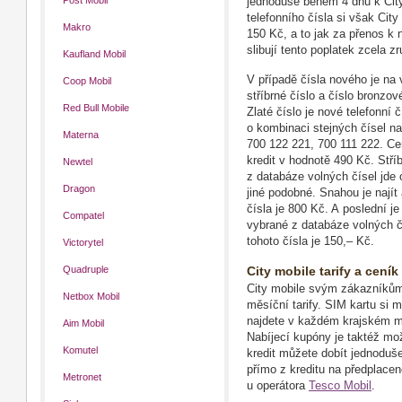
Post Mobil
jednoduše během 4 dnů k City
telefonního čísla si však Cit
Makro
150 Kč, a to jak za přenos k
slibují tento poplatek zcela zr
Kaufland Mobil
V případě čísla nového je na v
Coop Mobil
stříbrné číslo a číslo bronzo
Red Bull Mobile
Zlaté číslo je nové telefonní
o kombinaci stejných čísel na
Materna
700 122 221, 700 111 222. Ce
kredit v hodnotě 490 Kč. Stříb
Newtel
z databáze volných čísel jde 
Dragon
jiné podobné. Snahou je najít
čísla je 800 Kč. A poslední je
Compatel
vybrané z databáze volných č
tohoto čísla je 150,– Kč.
Victorytel
Quadruple
City mobile tarify a ceník
City mobile svým zákazníkům
Netbox Mobil
měsíční tarify. SIM kartu si 
najdete v každém krajském mě
Aim Mobil
Nabíjecí kupóny je taktéž mo
Komutel
kredit můžete dobít jednoduše
přímo z kreditu na předplacené
Metronet
u operátora
Tesco Mobil
.