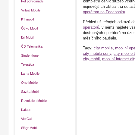
kompletní ceník služeb včetn
Pět pohromadě
nejnovějších aktualit či dotaz
Virtual Mobile
operátora na Facebooku
.
KT mobil
Přehled užitečných odkazů do
operátorů
, v němž najdete vše
Óčko Mobil
dostupných operátorů na územ
Eri Mobil
měsíčního paušálu.
ČD Telematika
Tagy:
city mobile
,
mobilní ope
city mobile ceny
,
city mobile t
Studentfone
city mobil
,
mobilní internet ci
Telestica
Lama Mobile
One Mobile
Sazka Mobil
Revolution Mobile
Kaktus
VietCall
Šlágr Mobil