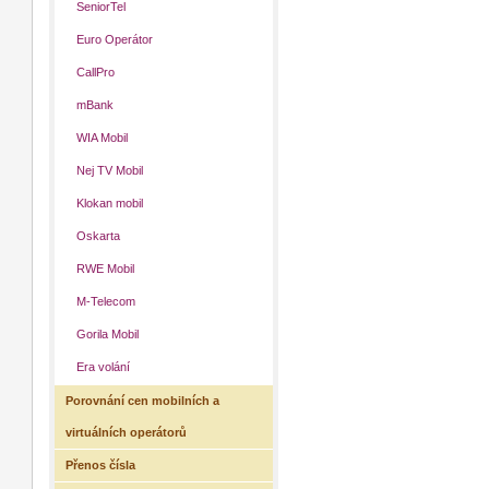
SeniorTel
Euro Operátor
CallPro
mBank
WIA Mobil
Nej TV Mobil
Klokan mobil
Oskarta
RWE Mobil
M-Telecom
Gorila Mobil
Era volání
Porovnání cen mobilních a
virtuálních operátorů
Přenos čísla