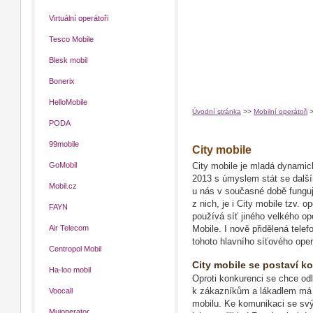
Virtuální operátoři
Tesco Mobile
Blesk mobil
Bonerix
HelloMobile
Úvodní stránka
>>
Mobilní operátoři
PODA
99mobile
City mobile
GoMobil
City mobile je mladá dynamic
2013 s úmyslem stát se dalš
Mobil.cz
u nás v současné době funguje
z nich, je i City mobile tzv.
FAYN
používá síť jiného velkého op
Air Telecom
Mobile. I nově přidělená tele
tohoto hlavního síťového oper
Centropol Mobil
City mobile se postaví k
Ha-loo mobil
Oproti konkurenci se chce od
Voocall
k zákazníkům a lákadlem má bý
mobilu. Ke komunikaci se svý
Mujoperator