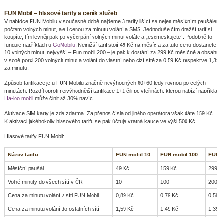
FUN Mobil – hlasové tarify a ceník služeb
V nabídce FUN Mobilu v současné době najdeme 3 tarify lišící se nejen měsíčním paušál
počtem volných minut, ale i cenou za minutu volání a SMS. Jednoduše čím dražší tarif si
koupíte, tím levněji pak po vyčerpání volných minut voláte a „esemeskujete“. Podobně to
funguje například i u
GoMobilu
. Nejnižší tarif stojí 49 Kč na měsíc a za tuto cenu dostanete
10 volných minut, nejvyšší – Fun mobil 200 – je pak k dostání za 299 Kč měsíčně a obsah
v sobě porci 200 volných minut a volání do vlastní nebo cizí sítě za 0,59 Kč respektive 1,
za minutu.
Způsob tarifikace je u FUN Mobilu značně nevýhodných 60+60 tedy rovnou po celých
minutách. Rozdíl oproti nejvýhodnější tarifikace 1+1 čili po vteřinách, kterou nabízí napříkl
Ha-loo mobil
může činit až 30% navíc.
Aktivace SIM karty je zde zdarma. Za přenos čísla od jiného operátora však dáte 159 Kč.
K aktivaci jakéhokoliv hlasového tarifu se pak účtuje vratná kauce ve výši 500 Kč.
Hlasové tarify FUN Mobil:
Název tarifu
FUN mobil 10
FUN mobil 100
FUN
Měsíční paušál
49 Kč
159 Kč
299
Volné minuty do všech sítí v ČR
10
100
200
Cena za minutu volání v síti FUN Mobil
0,89 Kč
0,79 Kč
0,5
Cena za minutu volání do ostatních sítí
1,59 Kč
1,49 Kč
1,3