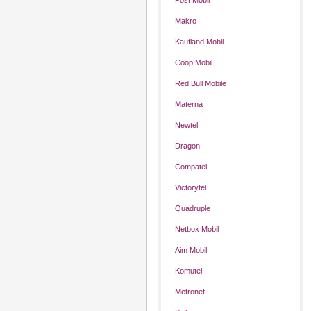
Post Mobil
Makro
Kaufland Mobil
Coop Mobil
Red Bull Mobile
Materna
Newtel
Dragon
Compatel
Victorytel
Quadruple
Netbox Mobil
Aim Mobil
Komutel
Metronet