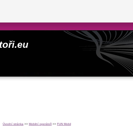
toři.eu
Úvodní stránka
>>
Mobilní operátoři
>>
FUN Mobil