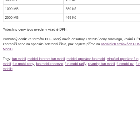
500 MB
239 Kč
1000 MB
359 Kč
2000 MB
469 Kč
*Všechny ceny jsou uvedeny včetně DPH.
Podrobný ceník ve formátu PDF, který navíc obsahuje i detailní ceny roamingu, volání z 
zahraničí nebo na speciální telefonní čísla, pak najdete přímo na
oficiálních stránkách FU
Mobilu
.
Tagy:
fun mobil
,
mobilní internet fun mobil
,
mobilní operátor fun mobil
,
virtuální operátor fun
mobil
,
fun mobil ceny
,
fun mobil recenze
,
fun mobil tarify
,
roaming fun mobil
,
funmobil.cz
,
fu
mobile