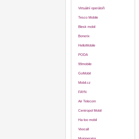
Virtuální operátoři
Tesco Mobile
Blesk mobil
Bonerix
HelloMobile
PODA
99mobile
GoMobil
Mobil.cz
FAYN
Air Telecom
Centropol Mobil
Ha-loo mobil
Voocall
Mujoperator