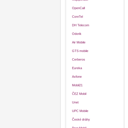
OpenCall
CoreTel
DH Telecom
Odorik
Air Mobile
GTS mobile
Cerberos
Eureka
Axfone
Mobil21
ČEZ Mobil
Unet
UPC Mobile
České dráhy