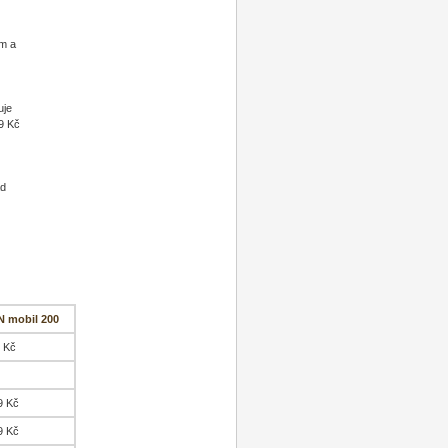
em a
uje
39 Kč
ad
 mobil 200
 Kč
9 Kč
9 Kč