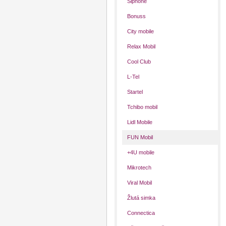
Siphone
Bonuss
City mobile
Relax Mobil
Cool Club
L-Tel
Startel
Tchibo mobil
Lidl Mobile
FUN Mobil
+4U mobile
Mikrotech
Viral Mobil
Žlutá simka
Connectica