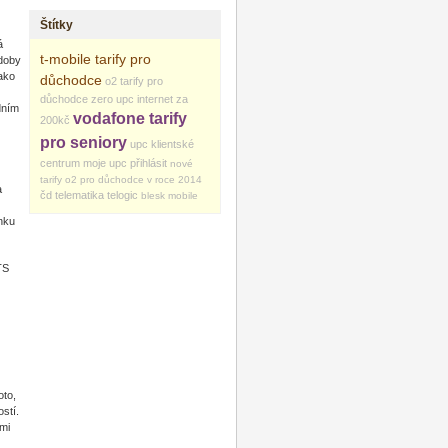
Štítky
á
t-mobile tarify pro
 doby
jako
důchodce
o2 tarify pro
důchodce zero
upc internet za
dním
vodafone tarify
200kč
pro seniory
upc klientské
centrum
moje upc přihlásit
nové
tarify o2 pro důchodce v roce 2014
a
čd telematika
telogic
blesk mobile
ánku
TS
oto,
stí.
ími