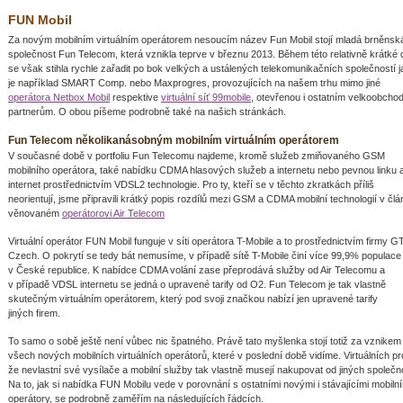
FUN Mobil
Za novým mobilním virtuálním operátorem nesoucím název Fun Mobil stojí mladá brněnsk
společnost Fun Telecom, která vznikla teprve v březnu 2013. Během této relativně krátké
se však stihla rychle zařadit po bok velkých a ustálených telekomunikačních společností 
je například SMART Comp. nebo Maxprogres, provozujících na našem trhu mimo jiné
operátora Netbox Mobil
respektive
virtuální síť 99mobile
, otevřenou i ostatním velkoobcho
partnerům. O obou píšeme podrobně také na našich stránkách.
Fun Telecom několikanásobným mobilním virtuálním operátorem
V současné době v portfoliu Fun Telecomu najdeme, kromě služeb zmiňovaného GSM
mobilního operátora, také nabídku CDMA hlasových služeb a internetu nebo pevnou linku 
internet prostřednictvím VDSL2 technologie. Pro ty, kteří se v těchto zkratkách příliš
neorientují, jsme připravili krátký popis rozdílů mezi GSM a CDMA mobilní technologií v čl
věnovaném
operátorovi Air Telecom
Virtuální operátor FUN Mobil funguje v síti operátora T-Mobile a to prostřednictvím firmy G
Czech. O pokrytí se tedy bát nemusíme, v případě sítě T-Mobile činí více 99,9% populace
v České republice. K nabídce CDMA volání zase přeprodává služby od Air Telecomu a
v případě VDSL internetu se jedná o upravené tarify od O2. Fun Telecom je tak vlastně
skutečným virtuálním operátorem, který pod svoji značkou nabízí jen upravené tarify
jiných firem.
To samo o sobě ještě není vůbec nic špatného. Právě tato myšlenka stojí totiž za vznikem
všech nových mobilních virtuálních operátorů, které v poslední době vidíme. Virtuálních pr
že nevlastní své vysílače a mobilní služby tak vlastně musejí nakupovat od jiných společno
Na to, jak si nabídka FUN Mobilu vede v porovnání s ostatními novými i stávajícími mobiln
operátory, se podrobně zaměřím na následujících řádcích.