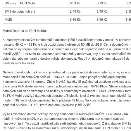
SMS v sítí FUN Mobil
0,89 Kč
0,79 Kč
0,5
SMS do ostatních sítí
1,49 Kč
1,49 Kč
1,3
MMS
3,89 Kč
3,89 Kč
3,8
Mobilní internet od FUN Mobilu:
K uvedeným hlasovým tarifům může objednat ještě 5 balíčků internetu v mobilu. V cenové
rozsahu 49 Kč – 429 Kč je k dispozici datový objem od 50 MB do 2GB. Cena dodatečných
balíčku po vyčerpání toho prvního v daném měsíci je pak nepatrně odlišná a u prvních dvo
mírně vyšší. FUN Mobil tak asi chce své zákazníky motivovat, aby si zvolili dostatečně ve
objem dat, aby nemuseli v daném měsíci dokupovat. Rozdíl při dodatečném nákupu však
naštěstí není tak velký.
Největší záludností, na kterou si je třeba dát v případě mobilního internetu pozor je, že u pr
dvou nejnižších datových balíčků – 50MB a 100 MB – dojde po vyčerpání jejich objemu
k úplnému zastavení internetu. Zbylé 3 vyšší balíčky již naštěstí ctí ustálené zvyklosti a p
vyčerpání FUP dojde jen ke snížení rychlosti na standardních 64/16 Kbps. Stejné zastave
datových služeb se vztahuje i na balíček s dodatečným objemem 100MB. Vzhledem k tom
že FUN Mobil využívá datovou sít operátora T-Mobile, je plná rychlost internetu nejvyšší j
moderní 3G technologie umožňují, tedy přibližně 42 Mb/s. Na konci roku je navíc plánován
spuštění prvních LTE sítí, které nabídnou rychlosti ještě vyšší.
Výše zmiňované datové balíčky lze objednat pouze k hlasových tarifům. FUN Mobil však
nabízí i možnost používat zcela samostatnou datovou SIM kartu bez nutnosti platit za
hlasových tarif. Tu využijí například uživatelé tabletů nebo notebooků. Z této datové SIM k
lze navíc i volat a to za minutovou sazbu odpovídající nejnižšímu tarifu FUN mobil 10. Cen