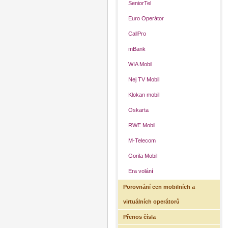
SeniorTel
Euro Operátor
CallPro
mBank
WIA Mobil
Nej TV Mobil
Klokan mobil
Oskarta
RWE Mobil
M-Telecom
Gorila Mobil
Era volání
Porovnání cen mobilních a
virtuálních operátorů
Přenos čísla