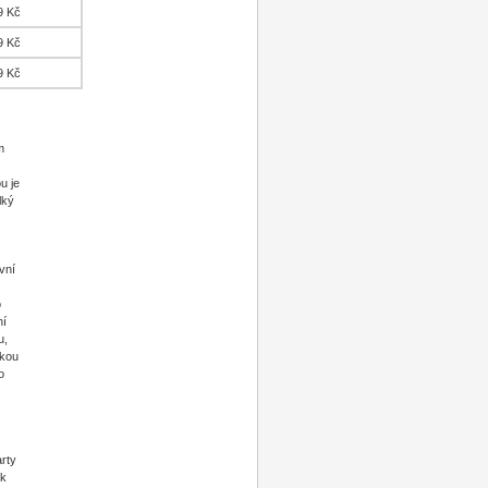
9 Kč
9 Kč
9 Kč
m
u je
lký
vní
o
ní
u,
akou
o
arty
ík