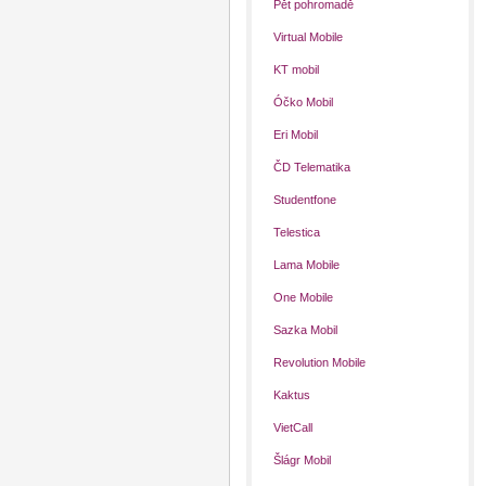
Pět pohromadě
Virtual Mobile
KT mobil
Óčko Mobil
Eri Mobil
ČD Telematika
Studentfone
Telestica
Lama Mobile
One Mobile
Sazka Mobil
Revolution Mobile
Kaktus
VietCall
Šlágr Mobil